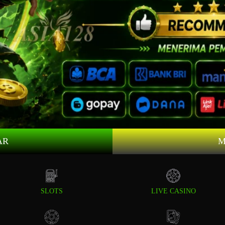
AR
M
SLOTS
LIVE CASINO