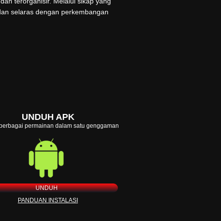
an terorganisir. Melalui sikap yang
f, dan selaras dengan perkembangan
UNDUH APK
 berbagai permainan dalam satu genggaman
UNDUH
PANDUAN INSTALASI