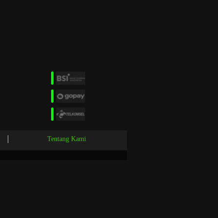
Tentang Kami