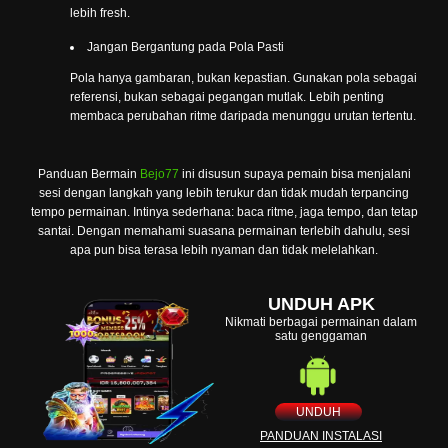
lebih fresh.
Jangan Bergantung pada Pola Pasti
Pola hanya gambaran, bukan kepastian. Gunakan pola sebagai
referensi, bukan sebagai pegangan mutlak. Lebih penting
membaca perubahan ritme daripada menunggu urutan tertentu.
Panduan Bermain
Bejo77
ini disusun supaya pemain bisa menjalani
sesi dengan langkah yang lebih terukur dan tidak mudah terpancing
tempo permainan. Intinya sederhana: baca ritme, jaga tempo, dan tetap
santai. Dengan memahami suasana permainan terlebih dahulu, sesi
apa pun bisa terasa lebih nyaman dan tidak melelahkan.
UNDUH APK
Nikmati berbagai permainan dalam
satu genggaman
UNDUH
PANDUAN INSTALASI