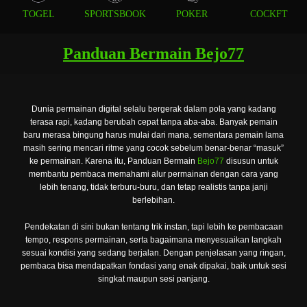
TOGEL
SPORTSBOOK
POKER
COCKFT
Panduan Bermain Bejo77
Dunia permainan digital selalu bergerak dalam pola yang kadang
terasa rapi, kadang berubah cepat tanpa aba-aba. Banyak pemain
baru merasa bingung harus mulai dari mana, sementara pemain lama
masih sering mencari ritme yang cocok sebelum benar-benar “masuk”
ke permainan. Karena itu, Panduan Bermain
Bejo77
disusun untuk
membantu pembaca memahami alur permainan dengan cara yang
lebih tenang, tidak terburu-buru, dan tetap realistis tanpa janji
berlebihan.
Pendekatan di sini bukan tentang trik instan, tapi lebih ke pembacaan
tempo, respons permainan, serta bagaimana menyesuaikan langkah
sesuai kondisi yang sedang berjalan. Dengan penjelasan yang ringan,
pembaca bisa mendapatkan fondasi yang enak dipakai, baik untuk sesi
singkat maupun sesi panjang.