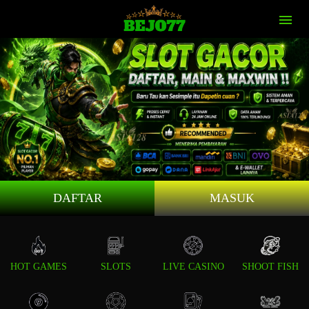
DAFTAR
MASUK
HOT GAMES
SLOTS
LIVE CASINO
SHOOT FISH