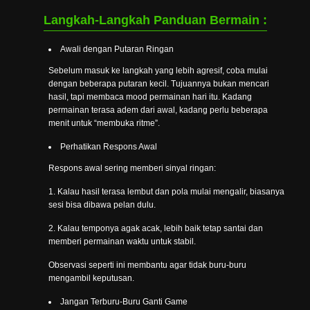
Langkah-Langkah Panduan Bermain :
Awali dengan Putaran Ringan
Sebelum masuk ke langkah yang lebih agresif, coba mulai
dengan beberapa putaran kecil. Tujuannya bukan mencari
hasil, tapi membaca mood permainan hari itu. Kadang
permainan terasa adem dari awal, kadang perlu beberapa
menit untuk “membuka ritme”.
Perhatikan Respons Awal
Respons awal sering memberi sinyal ringan:
1. Kalau hasil terasa lembut dan pola mulai mengalir, biasanya
sesi bisa dibawa pelan dulu.
2. Kalau temponya agak acak, lebih baik tetap santai dan
memberi permainan waktu untuk stabil.
Observasi seperti ini membantu agar tidak buru-buru
mengambil keputusan.
Jangan Terburu-Buru Ganti Game