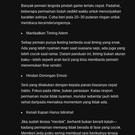
Banyak pemain tergoda pindah game terlalu cepat. Padahal,
beberapa permainan butuh sedikit waktu untuk menunjukkan
karakter aslinya. Coba beri jeda 20–30 putaran ringan untuk
membaca kecenderungannya.
Manfaatkan Timing Adem
Setiap pemain punya feeling berbeda soal timing yang enak.
Ada yang lebih nyaman main saat suasana sepi, ada juga yang
lebih cocok saat ramai. Dalam panduan ini, timing bukan aturan
baku—lebih seperti arah kecil yang bisa membantu pemain
menemukan flow sendiri.
Hindari Dorongan Emosi
Sesi yang dilakukan dengan kepala panas biasanya cepat
habis. Fokus pada ritme, bukan perasaan. Kalau respon
permainan mulai tidak nyaman, mundur sebentar jauh lebih
sehat daripada memaksa momentum yang tidak ada.
Kenali Kapan Harus Istirahat
Jika sudah terasa “mentok”, berhenti bukan berarti kalah—
kadang permainan memang tidak berada di fase yang cocok.
Memberi jeda justru sering membuat sesi berikutnya terasa