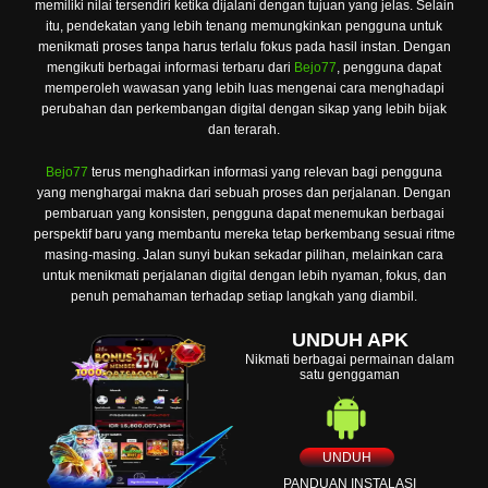
memiliki nilai tersendiri ketika dijalani dengan tujuan yang jelas. Selain
itu, pendekatan yang lebih tenang memungkinkan pengguna untuk
menikmati proses tanpa harus terlalu fokus pada hasil instan. Dengan
mengikuti berbagai informasi terbaru dari
Bejo77
, pengguna dapat
memperoleh wawasan yang lebih luas mengenai cara menghadapi
perubahan dan perkembangan digital dengan sikap yang lebih bijak
dan terarah.
Bejo77
terus menghadirkan informasi yang relevan bagi pengguna
yang menghargai makna dari sebuah proses dan perjalanan. Dengan
pembaruan yang konsisten, pengguna dapat menemukan berbagai
perspektif baru yang membantu mereka tetap berkembang sesuai ritme
masing-masing. Jalan sunyi bukan sekadar pilihan, melainkan cara
untuk menikmati perjalanan digital dengan lebih nyaman, fokus, dan
penuh pemahaman terhadap setiap langkah yang diambil.
UNDUH APK
Nikmati berbagai permainan dalam
satu genggaman
UNDUH
PANDUAN INSTALASI